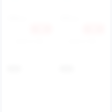
Cezares
Cezares
Артикул:
CZR-STC-03
Артикул:
CZR-AI9-01
2440
2510
руб.
руб.
2306
2372
руб.
руб.
Купить в 1 клик
Купить в 1 клик
К сравнению
К сравнению
-5.5%
-5.5%