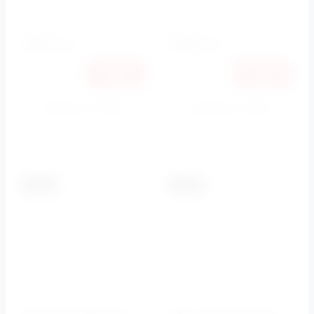
Артикул:
CZR-SC-Bi
2920
2930
руб.
руб.
2759
2769
руб.
руб.
Купить в 1 клик
Купить в 1 клик
К сравнению
К сравнению
-5.5%
-5.5%
Донный клапан для
Душ гигиенический