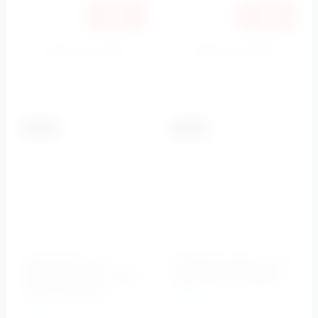
Купить в 1 клик
Купить в 1 клик
К сравнению
К сравнению
-5.5%
-5.5%
Кронштейн для
Излив для душа, 46 см
верхнего душа 342 мм
ARTICOLI VARI (Хром)
настенный хром CZR-
CZR-TDA5-01 Cezares
C-TD-01 Cezares
Cezares
Cezares