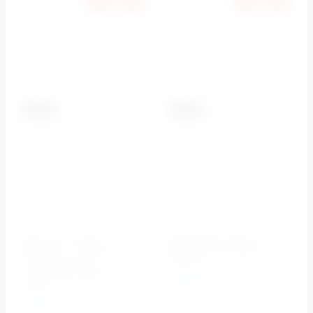
Купить в 1 клик
Купить в 1 клик
К сравнению
К сравнению
-5.5%
-5.5%
Донный клапан
Душевой шланг, 150 cм
Cezares c системой
(Хром) CZR-FMDC-01
Click-Clack, без
Cezares
перелива, белый CZR-
Cezares
SC-Bi
Артикул:
CZR-FMDC-01
Cezares