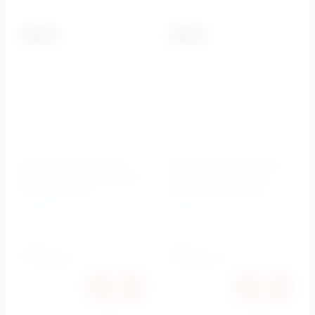
-5.5%
-5.5%
Душевой гарнитур
Излив для душа 34,2
Cosmo ( Хром) COSMO-
см (Хром) из стены
SD-01 Cezares
CZR-TD-01 Cezares
Cezares
Cezares
Артикул:
COSMO-SD-01
Артикул:
CZR-TD-01
5000
5010
руб.
руб.
4725
4734
руб.
руб.