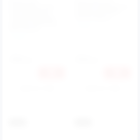
Выпуск для
Кронштейн для
умывальника клик-
верхнего душа 350 мм
клак квадратный
потолочный CZR-H-
черный или белый
TDV-01 Cezares
матовый CZR-B-SCQ-
Cezares
NOP Cezares
Артикул:
CZR-H-TDV-01
Cezares
Артикул:
CZR-B-SCQ-NOP
4380
4390
руб.
руб.
4139
4149
руб.
руб.
Купить в 1 клик
Купить в 1 клик
К сравнению
К сравнению
-5.5%
-5.5%