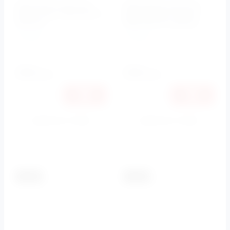
Держатель ручного
Держатель ручного
душа хром CZR-SO2-01
душа Baden (Хром)
Cezares
CZR-SO2-01 Cezares
Cezares
Cezares
Артикул:
CZR-F-SO2-01
Артикул:
CZR-SO2-01
2520
2520
руб.
руб.
2381
2381
руб.
руб.
Купить в 1 клик
Купить в 1 клик
К сравнению
К сравнению
-5.5%
-5.5%