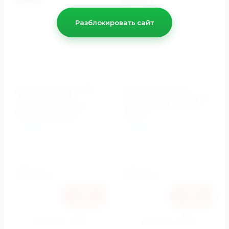
Разблокировать сайт
Душевой шланг 1500
Шланг для душа
гладкий белый
Cezares 150 см, металл,
матовый/хром CZR-
бронза CZR-U-FMDC-
FD4-150 Cezares
150-02
Cezares
Cezares
Артикул:
CZR-FD4-150-BIO
Артикул:
CZR-U-FMDC-
150-02
3460
3510
руб.
руб.
3270
3317
руб.
руб.
Купить в 1 клик
Купить в 1 клик