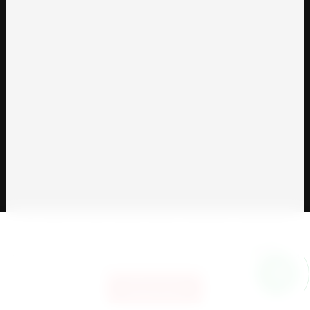
Этот сайт использует файлы cookie и метаданные. Продолжая
просматривать его, вы соглашаетесь на использование нами
файлов cookie и метаданных в соответствии с
Политикой
конфиденциальности
(согласно категориям и целям обработки
ПД, поименованным в п. 4.3)
Продолжить