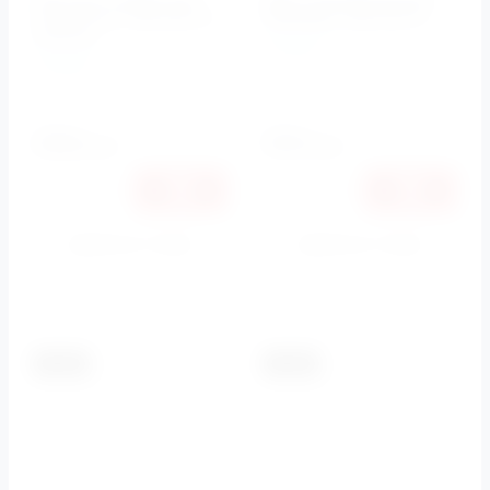
смесителя CZR-SA2-01
CEZARES CZR-ID3-01
Cezares
Cezares
Cezares
Артикул:
CZR-ID3-01
Артикул:
CZR-SA2-01
3130
3190
руб.
руб.
2958
3015
руб.
руб.
Купить в 1 клик
Купить в 1 клик
К сравнению
К сравнению
-5.5%
-5.5%