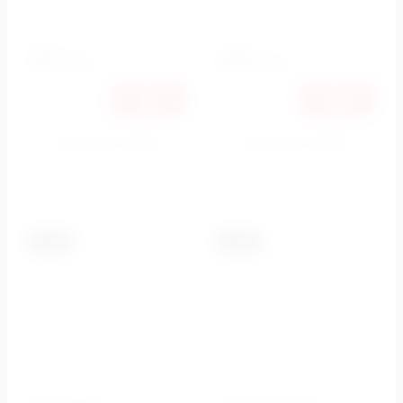
Артикул:
CZR-TDA5-01
Артикул:
CZR-C-TD-01
3990
4130
руб.
руб.
3771
3903
руб.
руб.
Купить в 1 клик
Купить в 1 клик
К сравнению
К сравнению
-5.5%
-5.5%