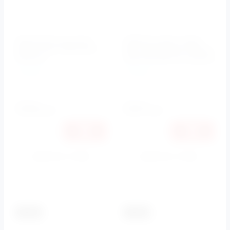
Держатель ручного
Гибкий шланг нерж,
душа хром CZR-SOC2
150 см Butterfly (Сатин)
Cezares
CZR-FD2-150-04 Cezares
Cezares
Cezares
Артикул:
CZR-SOC2-01
Артикул:
CZR-FD2-150-04
2580
2600
руб.
руб.
2438
2457
руб.
руб.
Купить в 1 клик
Купить в 1 клик
К сравнению
К сравнению
-5.5%
-5.5%