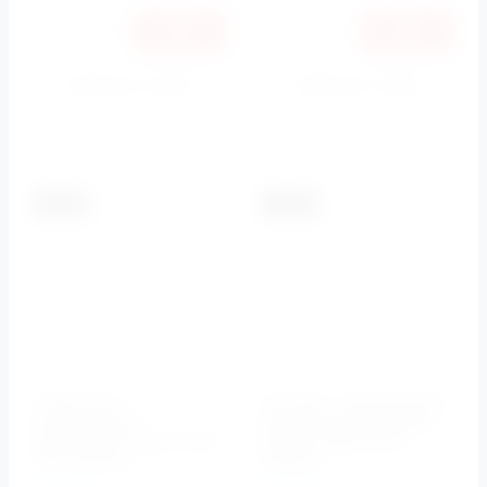
Купить в 1 клик
Купить в 1 клик
К сравнению
К сравнению
-5.5%
-5.5%
Сифон для
Штуцер с держателем
умывальника
ручного душа Baden
трубчатый золото CZR-
(Хром) CZR-AI9-01
STC Cezares
Cezares