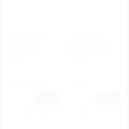
Смеситель для душа
Ручной душ со
встраиваемый
шлангом 150 см и
Laconico хром
держателем Levico
LACONICO-DI-01
(Хром) LEVICO-KD-01-Cr
Cezares
Cezares
Cezares
Cezares
Артикул:
LACONICO-DI-01
Артикул:
LEVICO-KD-01-Cr
4750
4810
руб.
руб.
4489
4545
руб.
руб.
Купить в 1 клик
Купить в 1 клик
К сравнению
К сравнению