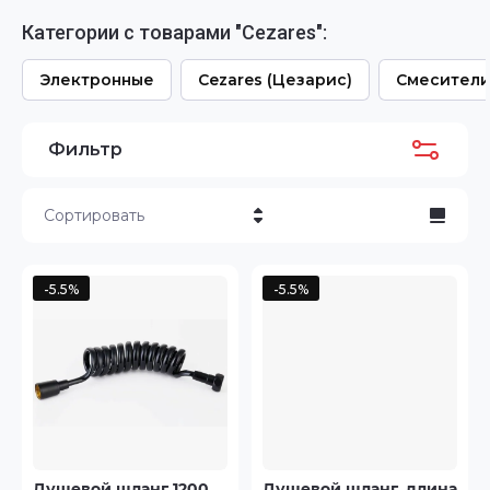
Категории с товарами "Cezares":
Электронные
Cezares (Цезарис)
Смесител
Фильтр
Сортировать
Цена - убывание
-5.5%
-5.5%
Цена - возрастание
Название - Я-А
Название - А-Я
Душевой шланг 1200
Душевой шланг, длина