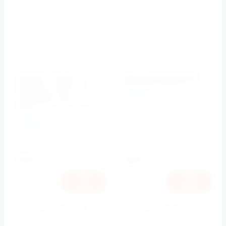
Донный клапан
Душ гигиенический
Cezares c системой
CEZARES CZR-ID4-01
Click-Clack, без
Cezares
перелива, хром CZR-
Артикул:
CZR-ID4-01
SC-01
Cezares
Артикул:
CZR-SC-01
2660
2670
руб.
руб.
2514
2523
руб.
руб.
Купить в 1 клик
Купить в 1 клик