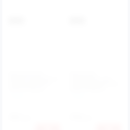
К сравнению
К сравнению
-5.5%
-5.5%
Кронштейн для
Выпуск для
верхнего душа 320 мм
умывальника клик-
потолочный CZR-H-
клак квадратный CZR-
TDAV-01 Cezares
SCQ2-01 Cezares
Cezares
Cezares
Артикул:
CZR-H-TDAV-01
Артикул:
CZR-SCQ2-01
2830
2920
руб.
руб.
2674
2759
руб.
руб.