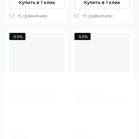
Купить в 1 клик
Купить в 1 клик
К сравнению
К сравнению
-5.5%
-5.5%
Душ гигиенический
Держатель для
CEZARES CZR-ID5-01
ручного душа (Хром)
CZR-SOC-01 Cezares
Cezares
Cezares
Артикул:
CZR-ID5-01
Артикул:
CZR-SOC-01
2350
2370
руб.
руб.
2221
2240
руб.
руб.