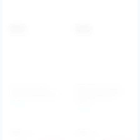
К сравнению
К сравнению
-5.5%
-5.5%
Излив для душа,
Держатель ручного
вертикальный (Хром)
душа регулируемый
CZR-TDAV-01 Cezares
хром CZR-C-SO-01
Cezares
Cezares
Cezares
Артикул:
CZR-TDAV-01
Артикул:
CZR-C-SO-01
3550
3660
руб.
руб.
3355
3459
руб.
руб.