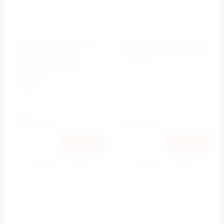
Клавиша смыва Jacob
Клавиша смыва Jacob
Delafon круглый
Delafon хром E4326-CP
дизайн матовый
Jacob Delafon
белый/глянцевый
Артикул:
E4326-CP
белый
Jacob Delafon
Артикул:
E20859-00-MWH
5960
7340
руб.
руб.
Купить в 1 клик
Купить в 1 клик
К сравнению
К сравнению