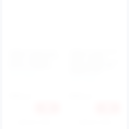
Клавиша смыва Jacob
Клавиша смыва Jacob
Delafon геометричный
Delafon круглый
дизайн глянцевый
дизайн матовый хром/
хром арт. E20858-CP
глянцевый хром арт.
E20859-CP-MTC
Jacob Delafon
Jacob Delafon
Артикул:
E20858-CP
Артикул:
E20859-CP-MTC
7500
8740
руб.
руб.
Купить в 1 клик
Купить в 1 клик