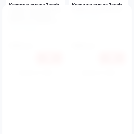
Клавиша смыва Jacob
Клавиша смыва Jacob
Delafon геометричный
Delafon хром E4316-CP
дизайн глянцевый
Jacob Delafon
белый арт. E20858-00
Артикул:
E4316-CP
Jacob Delafon
Артикул:
E20858-00
5000
5600
руб.
руб.
Купить в 1 клик
Купить в 1 клик
К сравнению
К сравнению