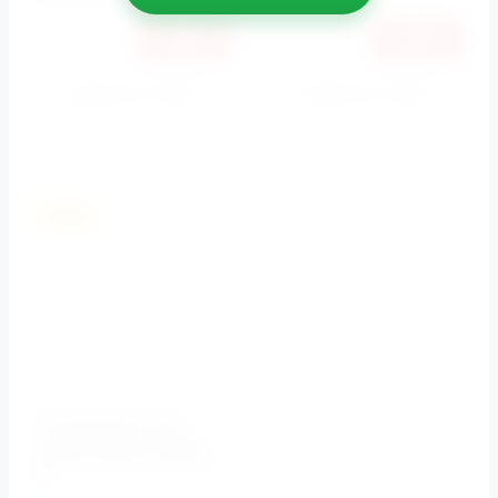
Купить в 1 клик
Купить в 1 клик
К сравнению
К сравнению
Акция
Инсталляция для
подвесного унитаза
Jacob Delafon E29025-
NF