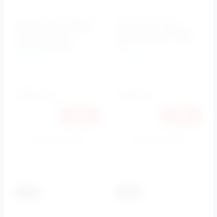
Инсталляция BelBagno
Инсталляция для
BB026 для унитазов с
подвесного унитаза
кнопкой смыва
BELBAGNO арт. BB001-
BB042BL белый
120
BelBagno
BelBagno
Артикул:
BB026/BB042BL
Артикул:
BB001-120
21770
22470
руб.
руб.
20573
21234
руб.
руб.
Купить в 1 клик
Купить в 1 клик
К сравнению
К сравнению
-5.5%
-5.5%