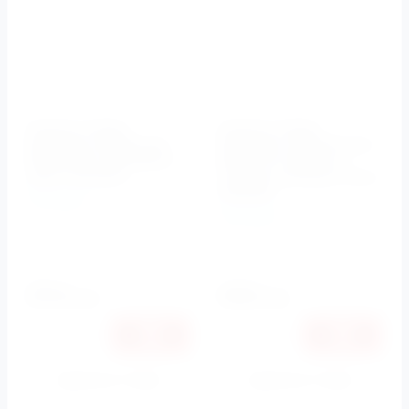
Кнопка смыва
Кнопка смыва
BelBagno SFERA арт.
BelBagno GENOVA арт.
BB016-SR-CHROME.M,
BB021-GV-NERO.M,
хром матовый
черный матовый Tocco
Morbido
BelBagno
BelBagno
Артикул:
BB016-SR-
CHROME.M
Артикул:
BB021-GV-
NERO.M
9210
10140
руб.
руб.
8703
9582
руб.
руб.
Купить в 1 клик
Купить в 1 клик