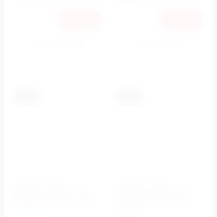
руб.
руб.
Купить в 1 клик
Купить в 1 клик
К сравнению
К сравнению
-5.5%
-5.5%
Кнопка смыва
Кнопка смыва
BelBagno MARMI арт.
BelBagno PROSPERO
BB013-MR-ORO, золото
арт. BB008-PR-ORO,
золото
BelBagno