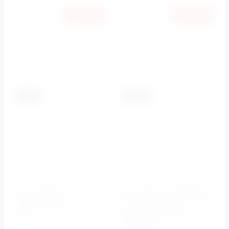
Купить в 1 клик
Купить в 1 клик
К сравнению
К сравнению
-5.5%
-5.5%
Инсталляция BelBagno
Инсталляция BelBagno
BD для биде с
BB026 для унитазов с
крепежом, арт. BB024-
кнопкой смыва
BD
BB050CR.MAT хром
матовый