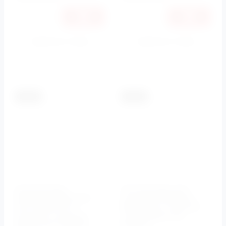
Купить в 1 клик
Купить в 1 клик
К сравнению
К сравнению
-5.5%
-5.5%
Инсталляции
Инсталляции для
BelBagno BB002-80
унитазов BelBagno
для подвесного
BB001-120 с кнопкой
унитаза с кнопкой
смыва BB014-SR-
BB005-PR-CHROME
BIANCO