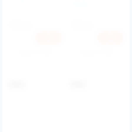
BelBagno
Артикул:
BB013-MR-ORO
Артикул:
BB008-PR-ORO
11340
11340
руб.
руб.
10716
10716
руб.
руб.
Купить в 1 клик
Купить в 1 клик
К сравнению
К сравнению
-5.5%
-5.5%