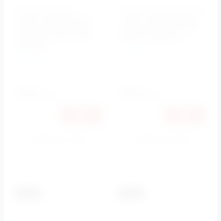
Клавиша смыва,
Клавиша смыва, рамка
рамка- хром, вставка-
- хром, вставка-белое
нержавеющая сталь
стекло ARTCRAFT BB-
ARTCRAFT BB-P46017
P46003 BelBagno
BelBagno
BelBagno
BelBagno
Артикул:
BB-P46003
Артикул:
BB-P46017
11390
11600
руб.
руб.
10764
10962
руб.
руб.
Купить в 1 клик
Купить в 1 клик
К сравнению
К сравнению
-5.5%
-5.5%