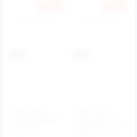
Купить в 1 клик
Купить в 1 клик
К сравнению
К сравнению
-5.5%
-5.5%
Кнопка смыва
Клавиша смыва,
BelBagno MARMI арт.
рамка- хром, вставка-
BB011-MR-CHROME.M,
черное стекло
хром матовый
ARTCRAFT BB-P46001
BelBagno
BelBagno