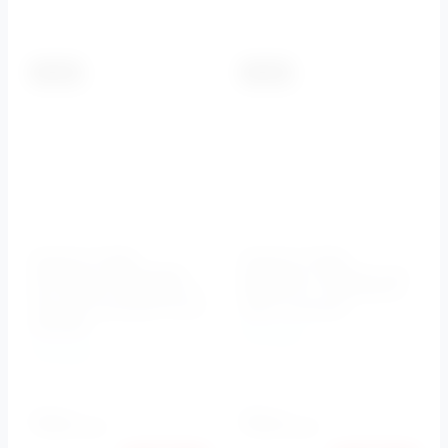
К сравнению
К сравнению
-5.5%
-5.5%
Кнопка смыва
Кнопка смыва
BelBagno PROSPERO
BelBagno GENOVA арт.
арт. BB007-PR-NERO.M,
BB020-GV-CHROME.M,
черный матовый Tocco
хром матовый
Morbido
BelBagno
BelBagno
Артикул:
BB020-GV-
CHROME.M
Артикул:
нет
8140
8360
руб.
руб.
7692
7900
руб.
руб.