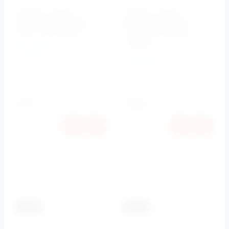
Кнопка смыва
Кнопка смыва
BelBagno SFERA арт.
BelBagno MARMI арт.
BB015-SR-CHROME,
BB012-MR-NERO.M,
хром глянцевый
черный матовый Tocco
Morbido
BelBagno
BelBagno
Артикул:
BB015-SR-
CHROME
Артикул:
BB012-MR-
NERO.M
8650
8950
руб.
руб.
8174
8458
руб.
руб.
Купить в 1 клик
Купить в 1 клик
К сравнению
К сравнению
-5.5%
-5.5%