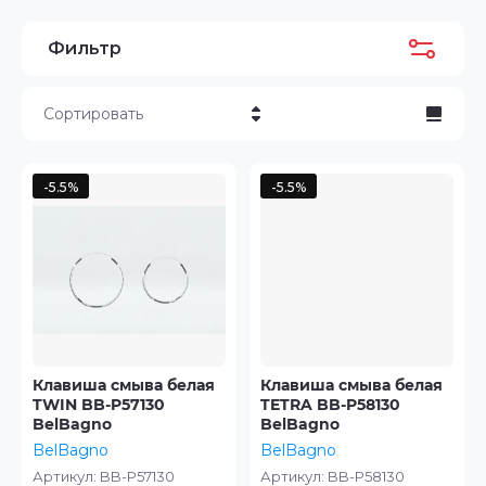
Фильтр
Сортировать
Цена - убывание
-5.5%
-5.5%
Цена - возрастание
Название - Я-А
Название - А-Я
Клавиша смыва белая
Клавиша смыва белая
TWIN BB-P57130
TETRA BB-P58130
BelBagno
BelBagno
BelBagno
BelBagno
Артикул:
BB-P57130
Артикул:
BB-P58130