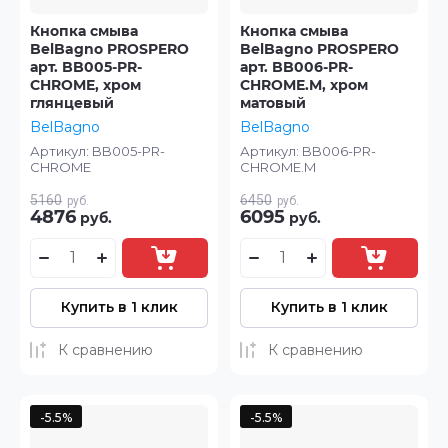
Кнопка смыва
Кнопка смыва
BelBagno PROSPERO
BelBagno PROSPERO
арт. BB005-PR-
арт. BB006-PR-
CHROME, хром
CHROME.M, хром
глянцевый
матовый
BelBagno
BelBagno
Артикул:
BB005-PR-
Артикул:
BB006-PR-
CHROME
CHROME.M
5160
6450
руб.
руб.
4876
6095
руб.
руб.
Купить в 1 клик
Купить в 1 клик
К сравнению
К сравнению
-5.5%
-5.5%