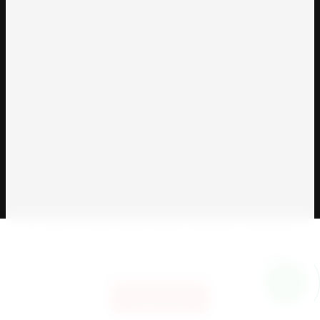
Этот сайт использует файлы cookie и метаданные. Продолжая
просматривать его, вы соглашаетесь на использование нами
файлов cookie и метаданных в соответствии с
Политикой
конфиденциальности
(согласно категориям и целям обработки
ПД, поименованным в п. 4.3)
Продолжить