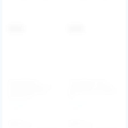
К сравнению
К сравнению
-5.5%
-5.5%
Инсталляция
Инсталляция для
500*125*1100-1300 мм
подвесного унитаза
BB-T441 BelBagno
BELBAGNO арт. BB002-
(БелБагно)
80
BelBagno
BelBagno
Артикул:
BB-T441
Артикул:
BB002-80
19230
19870
руб.
руб.
18172
18777
руб.
руб.