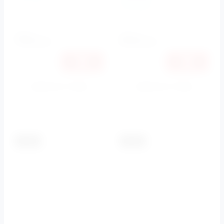
BelBagno
Артикул:
BB011-MR-
CHROME.M
Артикул:
BB-P46001
8380
8610
руб.
руб.
7919
8136
руб.
руб.
Купить в 1 клик
Купить в 1 клик
К сравнению
К сравнению
-5.5%
-5.5%