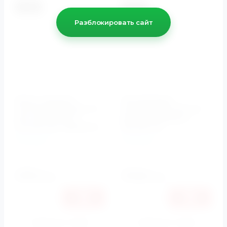
-5.5%
-5.5%
Разблокировать сайт
Бачок скрытого
Инсталляция
монтажа BelBagno CS
470*120*1050-1340 мм
для напольного
BB-T421 BelBagno
унитаза арт. BB025-CS
(БелБагно)
BelBagno
BelBagno
Артикул:
BB025-CS
Артикул:
BB-T421
14090
16360
руб.
руб.
13315
15460
руб.
руб.
Купить в 1 клик
Купить в 1 клик