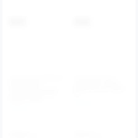
К сравнению
К сравнению
-5.5%
-5.5%
Инсталляция BelBagno
Инсталляция для
BB002-80 для
подвесного унитаза
подвесного унитаза с
BELBAGNO арт. BB003-
кнопкой BB009-MR-
30
BIANCO белая
BelBagno
BelBagno
Артикул:
BB003-30
Артикул:
BB002-
80/BB009-MR-BIANCO
24430
24910
руб.
руб.
23086
23540
руб.
руб.