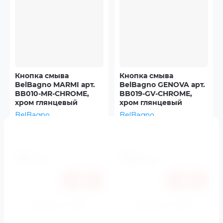
Кнопка смыва
Кнопка смыва
BelBagno MARMI арт.
BelBagno GENOVA арт.
BB010-MR-CHROME,
BB019-GV-CHROME,
хром глянцевый
хром глянцевый
BelBagno
BelBagno
Артикул:
нет
Артикул:
BB019-GV-
CHROME
6890
8070
руб.
руб.
6511
7626
руб.
руб.
Купить в 1 клик
Купить в 1 клик