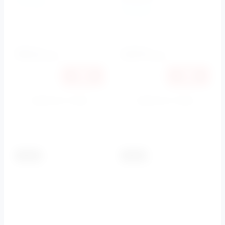
BelBagno
BelBagno
Артикул:
BB024-BD
Артикул:
BB026/BB050CR.MAT
20150
21770
руб.
руб.
19042
20573
руб.
руб.
Купить в 1 клик
Купить в 1 клик
К сравнению
К сравнению
-5.5%
-5.5%