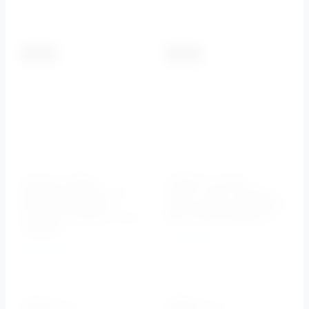
К сравнению
К сравнению
-5.5%
-5.5%
Кнопка смыва
Клавиша смыва,
BelBagno SFERA арт.
рамка- хром, вставка-
BB017-SR-NERO.M,
хром металл ARTCRAFT
черный матовый Tocco
BB-P46018 BelBagno
Morbido
BelBagno
BelBagno
Артикул:
BB-P46018
Артикул:
BB017-SR-
NERO.M
10730
10830
руб.
руб.
10140
10234