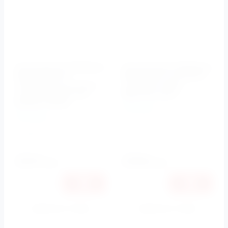
Инсталляция BelBagno
Инсталляция BelBagno
BB002-80 для
BB026 для унитазов с
подвесного унитаза с
кнопкой смыва
кнопкой BB014-SR-
BB071CR хром
BIANCO белая
BelBagno
BelBagno
Артикул:
BB026/BB071CR
Артикул:
BB002-
80/BB014-SR-BIANCO
23510
23590
руб.
руб.
22217
22293
руб.
руб.
Купить в 1 клик
Купить в 1 клик