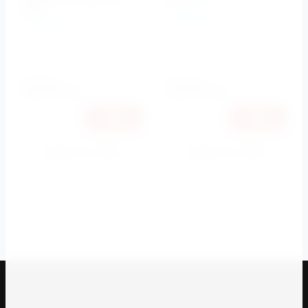
хром
BelBagno
BelBagno
Артикул:
BB001-
120/BB014-SR-BIANCO
Артикул:
BB002-
80/BB005-PR-CHROME
25050
26110
руб.
руб.
23672
24674
руб.
руб.
Купить в 1 клик
Купить в 1 клик
К сравнению
К сравнению
1
2