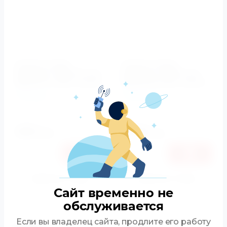
Кнопка смыва
Кнопка смыва
BelBagno GENOVA арт.
BelBagno SFERA арт.
BB022-GV-ORO, золото
BB018-SR-ORO, золото
BelBagno
BelBagno
Артикул:
BB022-GV-ORO
Артикул:
BB018-SR-ORO
12520
13120
руб.
руб.
11831
12398
руб.
руб.
Купить в 1 клик
Купить в 1 клик
Сайт временно не
К сравнению
К сравнению
обслуживается
Если вы владелец сайта, продлите его работу