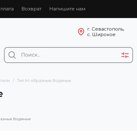
оплата
Возврат
Напишите нам
г. Севастополь,
с. Широкое
тели
/
Тип М-образные Водяные
е
разные Водяные