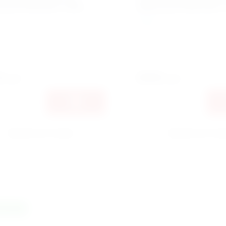
зный 500х400 ТЭРА
образный 600x400 
ТЭРА
л:
ПСВ-05-01
Артикул:
ПСВ-05-08
0
2550
руб.
руб.
Купить в 1 клик
Купить в 1 кл
 сравнению
К сравнению
винка