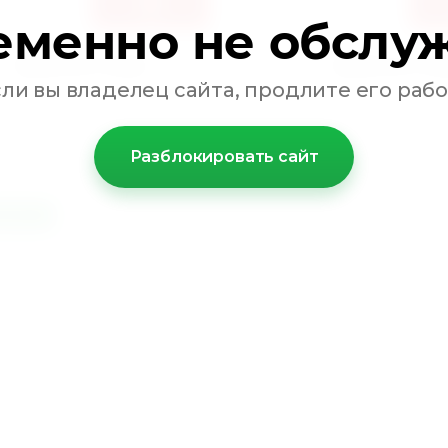
еменно не обслу
Купить в 1 клик
Купить в 1 кл
сли вы владелец сайта, продлите его рабо
 сравнению
К сравнению
Разблокировать сайт
винка