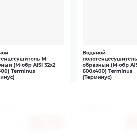
ной
Водяной
тенцесушитель М-
полотенцесушитель
ный (М-обр AISI 32х2
образный (М-обр AIS
00) Terminus
600х400) Terminus
инус)
(Терминус)
us
Terminus
л:
4,62E+12
Артикул:
4,62E+12
0
2400
руб.
руб.