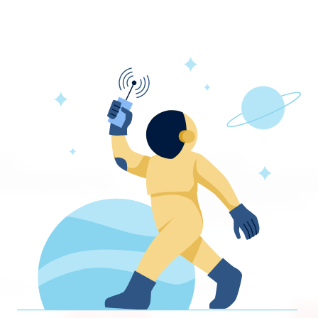
ной
Водяной
тенцесушитель М-
полотенцесушитель
зный 500x500 ТЭРА
образный 26,9 (М-об
500х600) Terminus
(Терминус)
л:
ПСВ-05-02
Terminus
Артикул:
4,62E+12
0
2710
руб.
руб.