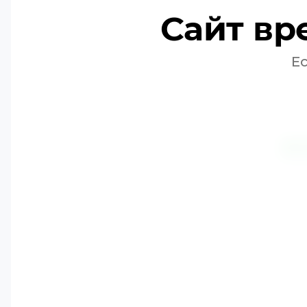
Сайт вр
Е
К
Но