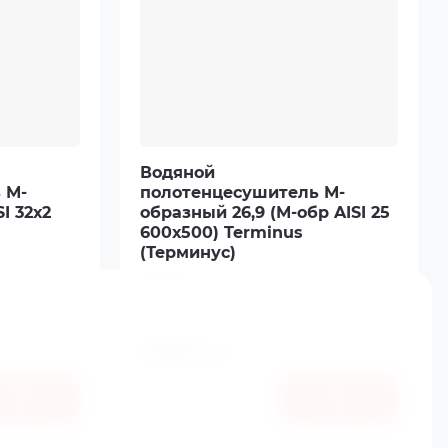
Водяной
 М-
полотенцесушитель М-
I 32х2
образный 26,9 (М-обр AISI 25
600х500) Terminus
(Терминус)
Terminus
Артикул:
4,62E+12
2460
руб.