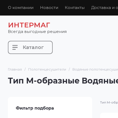
О компании
Новости
Контакты
Доставка и 
ИНТЕРМАГ
Всегда выгодные решения
Каталог
Каталог
Главная
/
Полотенцесушители
/
Водяные полотенцесуши
Тип М-образные Водяны
Тип М-об
Фильтр подбора