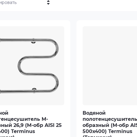
ировать
Цена - убывание
Цена - возрастание
Название - Я-А
Название - А-Я
ной
Водяной
тенцесушитель М-
полотенцесушитель
ный 26,9 (М-обр AISI 25
образный (М-обр AIS
00) Terminus
500х400) Terminus