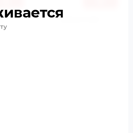
живается
ик
Купить в 1 клик
ту
К сравнению