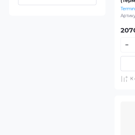
(Терм
Termin
Артику
207
К