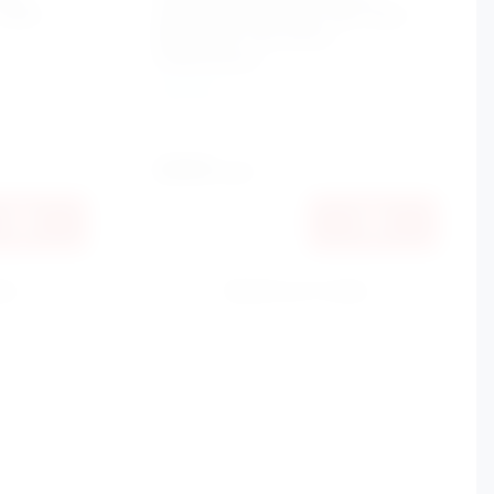
ТЭРА
образный (М-обр AISI 32х2
600х500) Terminus
(Терминус)
Terminus
Артикул:
4,62E+12
2690
руб.
ик
Купить в 1 клик
К сравнению