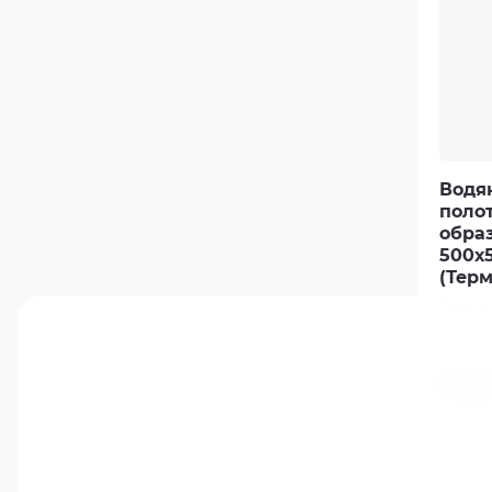
Водя
поло
образ
500х5
(Терм
Termin
Артику
236