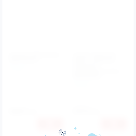
Раковина 80x45 Cento
Унитаз подвесной
3533 Kerasan
ОВАЛ, с крышкой-
сиденьем с
Kerasan
микролифтом Cento
Артикул:
3533
3515 Kerasan
Kerasan
Артикул:
3515, 358801
Установка
подвесная
88897
93576
руб.
руб.