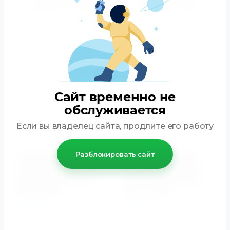
Купить в 1 клик
Купить в 1 клик
К сравнению
К сравнению
Сайт временно не
обслуживается
Если вы владелец сайта, продлите его работу
Разблокировать сайт
Унитаз приставной
Унитаз подвесной
ПРЯМОУГОЛЬНЫЙ, с
ПРЯМОУГОЛЬНЫЙ, с
крышкой-сиденьем с
крышкой-сиденьем с
микролифтом Cento
микролифтом Cento
3518 Kerasan
3514 Kerasan
Kerasan
Kerasan
Артикул:
3518, 358901, 7614
Артикул:
3514, 358901
Установка
Установка