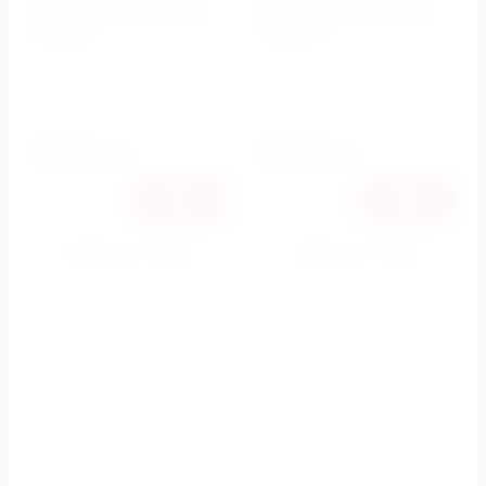
сиденьем Cento 3516
сиденьем Cento 3515
Kerasan
Kerasan
Kerasan
Kerasan
Артикул:
3516, 358601, 7614
Артикул:
3515, 358601
Установка
Установка
пристенная
подвесная
86558
86558
руб.
руб.
Купить в 1 клик
Купить в 1 клик
К сравнению
К сравнению