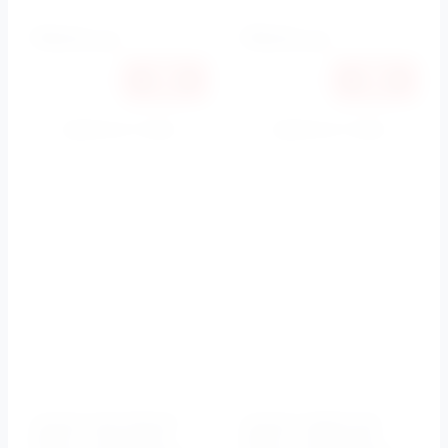
Артикул:
3545
79540
79540
руб.
руб.
Купить в 1 клик
Купить в 1 клик
К сравнению
К сравнению
Унитаз приставной
Унитаз подвесной
ОВАЛ, с крышкой-
ОВАЛ, с крышкой-