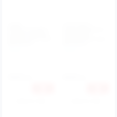
Унитаз
Унитаз ОВАЛ, с
ПРЯМОУГОЛЬНЫЙ, с
крышкой-сиденьем с
крышкой-сиденьем,
микролифтом,
механизм Хром Cento
механизм Хром Cento
3522 Kerasan
3517 Kerasan
Kerasan
Kerasan
Артикул:
3522, 3582,
Артикул:
3517, 3581, 358801,
358701, 750990/CR, 7614
750990/CR, 7614
Установка
Установка
напольная
напольная
153231
161419
руб.
руб.
Купить в 1 клик
Купить в 1 клик
К сравнению
К сравнению