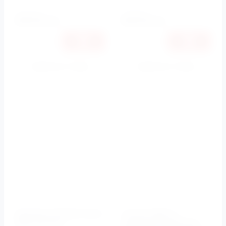
пристенная
подвесная
93576
93576
руб.
руб.
Купить в 1 клик
Купить в 1 клик
К сравнению
К сравнению
Раковина 100x45 Cento
Унитаз ОВАЛ, с
3550 Kerasan
крышкой-сиденьем,