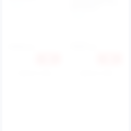
механизм Хром Cento
Kerasan
3517 Kerasan
Артикул:
3550
Kerasan
Артикул:
3517, 3581, 358601,
750990/CR 7614
Установка
напольная
94746
153231
руб.
руб.
Купить в 1 клик
Купить в 1 клик
К сравнению
К сравнению