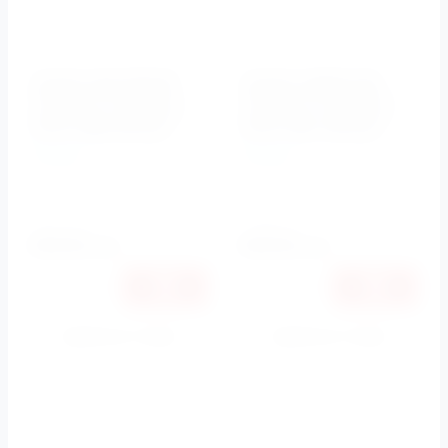
Унитаз приставной
Унитаз подвесной
ПРЯМОУГОЛЬНЫЙ, с
ПРЯМОУГОЛЬНЫЙ, с
крышкой-сиденьем
крышкой-сиденьем
Cento 3518 Kerasan
Cento 3514 Kerasan
Kerasan
Kerasan
Артикул:
3518, 358701, 7614
Артикул:
3514, 358701
Установка
Установка
пристенная
подвесная
86558
86558
руб.
руб.
Купить в 1 клик
Купить в 1 клик
К сравнению
К сравнению