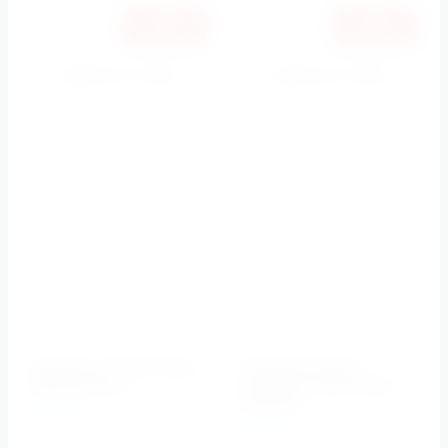
Купить в 1 клик
Купить в 1 клик
К сравнению
К сравнению
Раковина 70x45 Cento
Раковина 60x45
3532 Kerasan
глубокая Cento 3545
Kerasan
Kerasan
Kerasan
Артикул:
3532