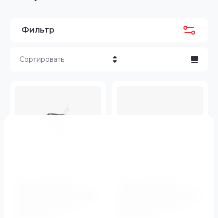
Фильтр
Сортировать
Цена - убывание
Цена - возрастание
Название - Я-А
Название - А-Я
Электрический
Электрический
полотенцесушитель П-
полотенцесушитель П-
образной фрмы (П-обр
образной фрмы (П-обр
500х200) Terminus
600х200) Terminus
(Терминус)
(Терминус)