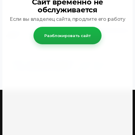
Сайт временно не
К сравнению
обслуживается
Если вы владелец сайта, продлите его работу
Комплект мебели для ванной комнаты
ЛАУРА 100
(Массив
Разблокировать сайт
бука)
от мебельной фабрики
Opadiris.
Коллекция «Лаура» выполнена в классическом стиле.
Фасадные детали изготовлены из массива дерева.
Успевайте купить мебель для ванной комнаты из
коллекции
ЛАУРА 100
Opadiris
по низким ценам! Доставка
до дома/подъезда бесплатно по Севастопольу!