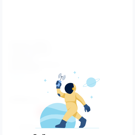
Комплект мебели
ЛАУРА 100 белый с
золотой патиной с
мраморной
столешницей (Массив
бука) Opadiris
Opadiris
Артикул:
ЛАУРА 100
белый
203260
руб.
Купить в 1 клик