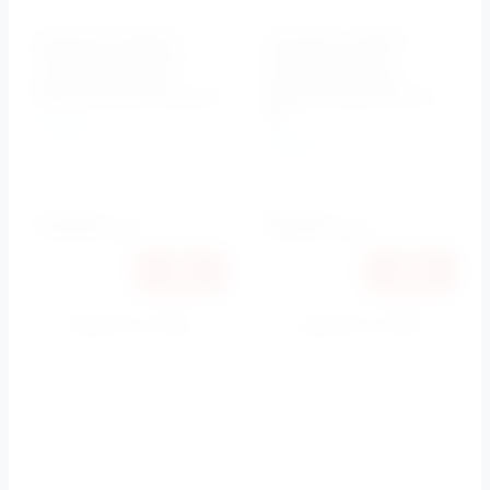
Комплект мебели
Комплект мебели
ЛАУРА 100 белый с
Opadiris белый с
золотой патиной
золотой патиной
(Массив бука) Opadiris
(Массив бука) ЛАУРА
120
Opadiris
Opadiris
Артикул:
ЛАУРА 100
белый
Артикул:
ЛАУРА 120
белый
142990
168250
руб.
руб.
Купить в 1 клик
Купить в 1 клик
К сравнению
К сравнению