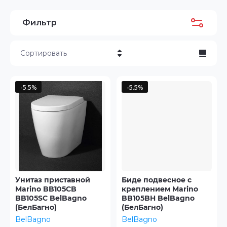
Фильтр
Сортировать
Цена - убывание
-5.5%
-5.5%
Цена - возрастание
Название - Я-А
Название - А-Я
Унитаз приставной
Биде подвесное с
Marino BB105CB
креплением Marino
BB105SC BelBagno
BB105BH BelBagno
(БелБагно)
(БелБагно)
BelBagno
BelBagno