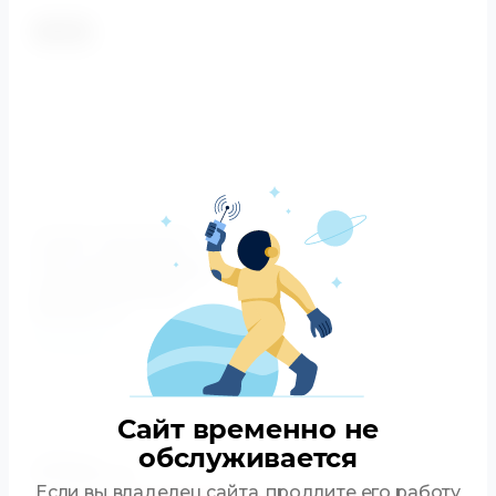
-5.5%
Унитаз напольный
Marino гор.выпуск P-
Trap, BB105CP BB105T
BB105SC BelBagno
(БелБагно)
BelBagno
Артикул:
BB105CP BB105T
BB105SC
Установка
Сайт временно не
напольная
обслуживается
32580
руб.
30788
руб.
Если вы владелец сайта, продлите его работу