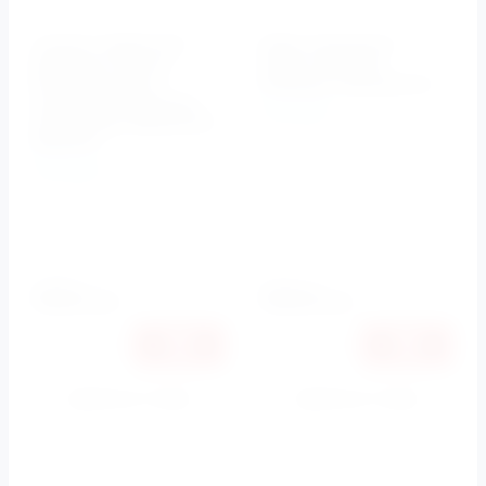
Унитаз подвесной
Биде напольное
BelBagno Marino
Marino BB105B
безободковый с
BelBagno (БелБагно)
крышкой-сиденьем
BelBagno
микролифт BB105CHR
Артикул:
BB105B
BB105SC
Установка
BelBagno
напольная
Артикул:
BB105CHR
BB105SC
Установка
подвесная
20700
20750
руб.
руб.
19561
19609
руб.
руб.
Купить в 1 клик
Купить в 1 клик
К сравнению
К сравнению