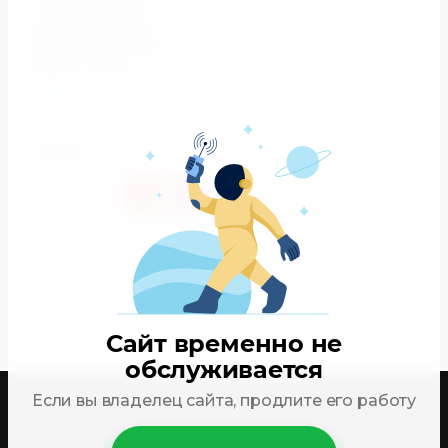
накопительный
водонагреватель
STEATITE EGO 100
861332 Atlantic
Atlantic
Артикул:
861332
24820
руб.
Купить в 1 клик
К сравнению
Сайт временно не
обслуживается
Если вы владелец сайта, продлите его работу